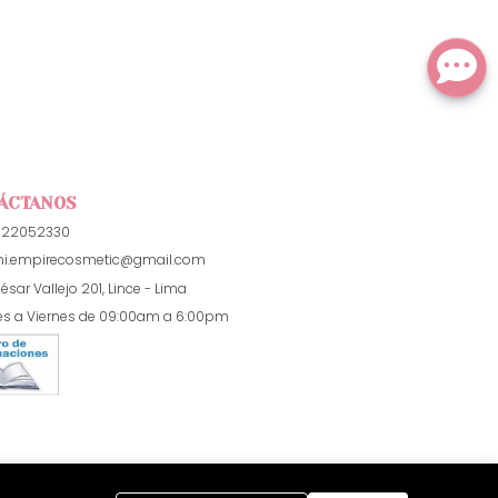
ÁCTANOS
922052330
i.empirecosmetic@gmail.com
ésar Vallejo 201, Lince - Lima
es a Viernes de 09:00am a 6:00pm