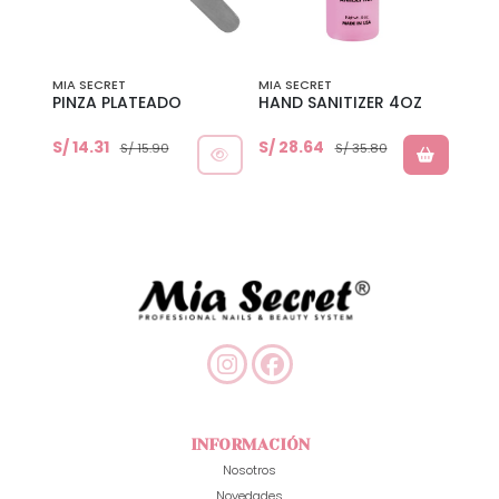
lima, lima para uñas, limas acrilicos
MIA SECRET
MIA SECRET
MIA 
EBRA
PINZA PLATEADO
HAND SANITIZER 4OZ
BLA
BUF
S/ 14.31
S/ 28.64
S/ 3
S/ 15.90
S/ 35.80
INFORMACIÓN
Nosotros
Novedades