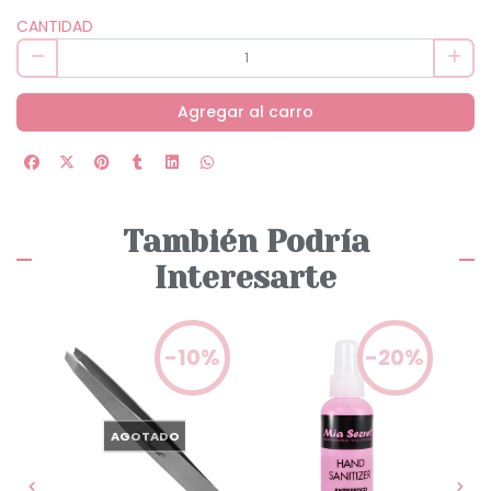
CANTIDAD
Agregar al carro
También Podría
Interesarte
0%
-10%
-20%
AGOTADO