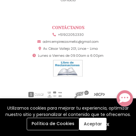
CONTÁCTANOS
+51922052330
admi.empirecosmetic@gmail.com
Av. César Vallejo 201, Lince - Lima
Lunes a Viernes de 09:00am a 6:00pm
Utilizamos cookies para mejorar tu experiencia, optimizar
Mia Secret Perú © 2026
¿Te gusta mi tienda? Yo vendo con
Bsale
nuestro sitio y personalizar el contenido que te ofrecemos.
0
x
Política de Cookies
Aceptar
Inicio
Carrito
Buscar
Menú