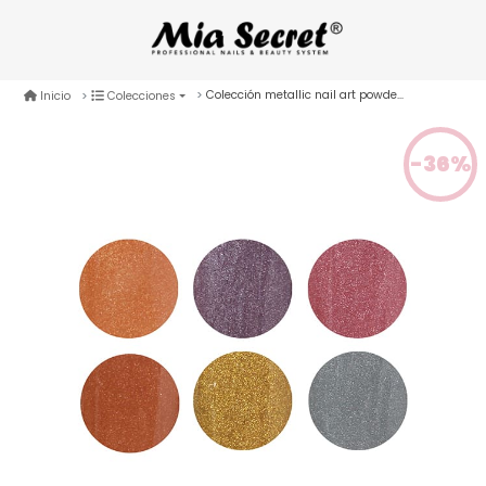
Colección metallic nail art powder x6
Inicio
Colecciones
-36%