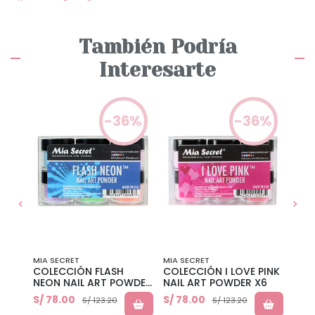
También Podría
Interesarte
0%
-36%
-36%
MIA SECRET
MIA SECRET
MIA 
IC
COLECCIÓN FLASH
COLECCIÓN I LOVE PINK
COL
NEON NAIL ART POWDER
NAIL ART POWDER X6
JUN
X6
S/ 78.00
S/ 78.00
S/ 7
S/ 123.20
S/ 123.20