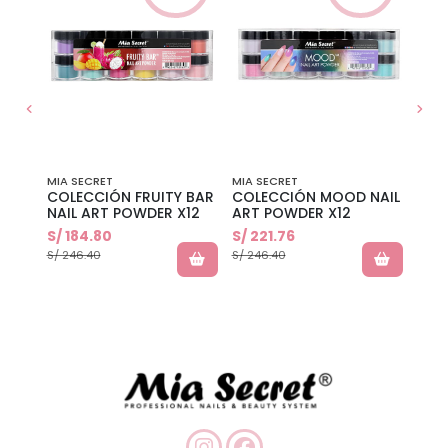
MIA SECRET
MIA SECRET
MIA 
IC
COLECCIÓN FRUITY BAR
COLECCIÓN MOOD NAIL
COV
NAIL ART POWDER X12
ART POWDER X12
ACR
S/ 184.80
S/ 221.76
S/ 4
S/ 246.40
S/ 246.40