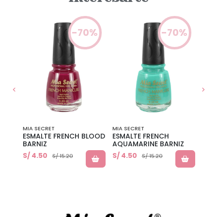
0%
-70%
-70%
MIA SECRET
MIA SECRET
MIA 
 0.5
ESMALTE FRENCH BLOOD
ESMALTE FRENCH
ESM
BARNIZ
AQUAMARINE BARNIZ
BEIG
S/ 4.50
S/ 4.50
S/ 4
S/ 15.20
S/ 15.20