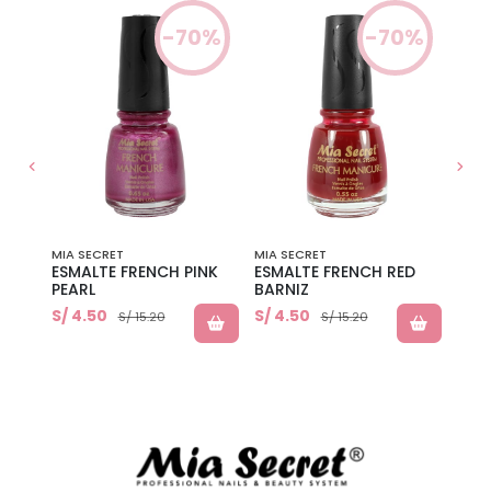
0%
-70%
-70%
MIA SECRET
MIA SECRET
MIA 
 0.5
ESMALTE FRENCH PINK
ESMALTE FRENCH RED
COR
PEARL
BARNIZ
S/ 4.50
S/ 4.50
S/ 8
S/ 15.20
S/ 15.20