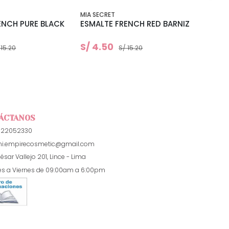
MIA SECRET
MIA SE
ENCH PURE BLACK
ESMALTE FRENCH RED BARNIZ
ESMAL
BARN
S/ 4.50
S/ 4
 15.20
S/ 15.20
ÁCTANOS
922052330
i.empirecosmetic@gmail.com
ésar Vallejo 201, Lince - Lima
es a Viernes de 09:00am a 6:00pm