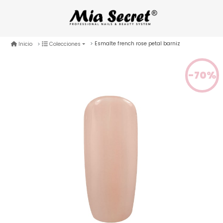
Esmalte french rose petal barniz
Inicio
Colecciones
-70%