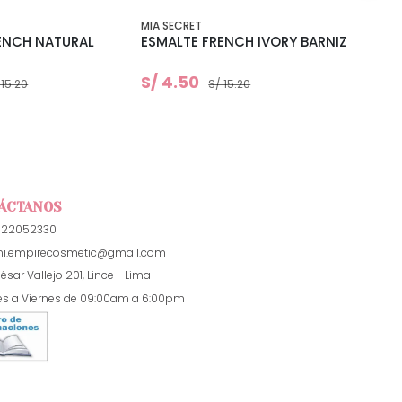
MIA SECRET
MIA SE
ENCH NATURAL
ESMALTE FRENCH IVORY BARNIZ
ESMA
SILVE
S/ 4.50
S/ 4
 15.20
S/ 15.20
ÁCTANOS
922052330
i.empirecosmetic@gmail.com
ésar Vallejo 201, Lince - Lima
es a Viernes de 09:00am a 6:00pm