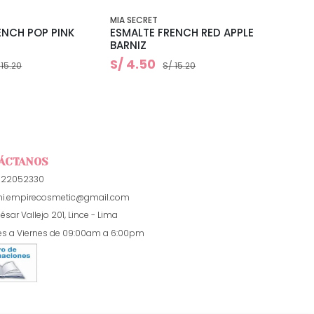
MIA SECRET
MIA SE
ENCH POP PINK
ESMALTE FRENCH RED APPLE
ESMAL
BARNIZ
S/ 4.50
S/ 4
 15.20
S/ 15.20
ÁCTANOS
922052330
i.empirecosmetic@gmail.com
ésar Vallejo 201, Lince - Lima
es a Viernes de 09:00am a 6:00pm