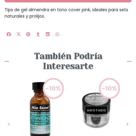
Tips de gel almendra en tono cover pink, ideales para sets
naturales y prolijos.
También Podría
Interesarte
0%
-10%
-10%
AGOTADO