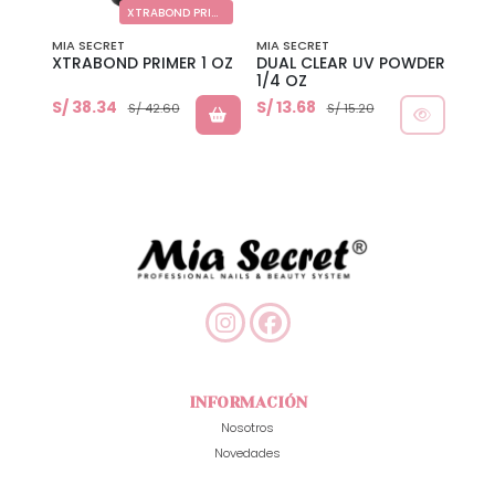
XTRABOND PRIMER
MIA SECRET
MIA SECRET
MIA 
XTRABOND PRIMER 1 OZ
DUAL CLEAR UV POWDER
GEL 
1/4 OZ
CLEA
S/ 38.34
S/ 13.68
S/ 5
S/ 42.60
S/ 15.20
INFORMACIÓN
Nosotros
Novedades