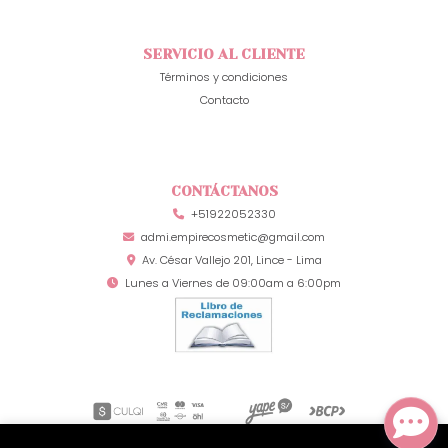
SERVICIO AL CLIENTE
Términos y condiciones
Contacto
CONTÁCTANOS
+51922052330
admi.empirecosmetic@gmail.com
Av. César Vallejo 201, Lince - Lima
Lunes a Viernes de 09:00am a 6:00pm