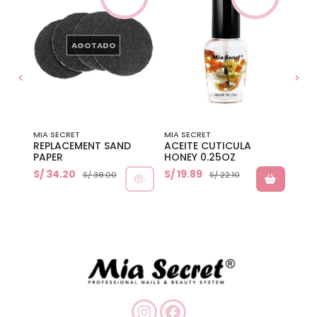
AGOTADO
gel paint, pintura en gel, decoracion
MIA SECRET
MIA SECRET
MIA 
REPLACEMENT SAND
ACEITE CUTICULA
GEL 
PAPER
HONEY 0.25OZ
S/ 34.20
S/ 19.89
S/ 4
S/ 38.00
S/ 22.10