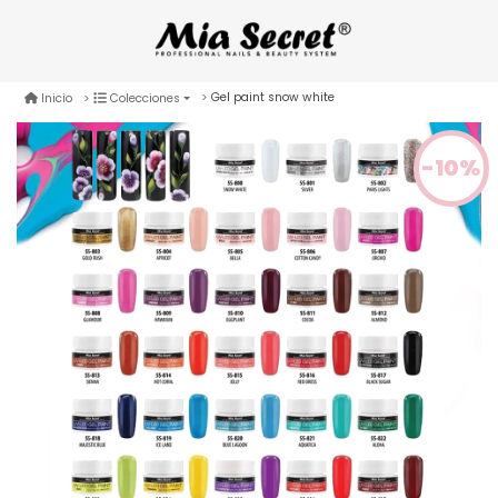
Gel paint snow white
Inicio
Colecciones
-10%