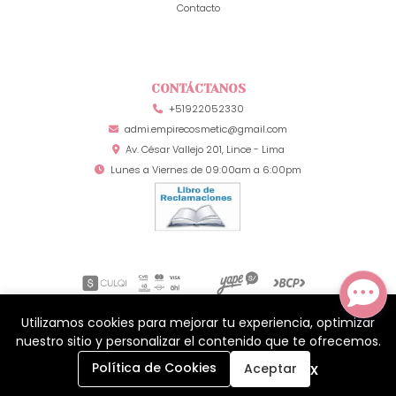
Contacto
CONTÁCTANOS
+51922052330
admi.empirecosmetic@gmail.com
Av. César Vallejo 201, Lince - Lima
Lunes a Viernes de 09:00am a 6:00pm
Utilizamos cookies para mejorar tu experiencia, optimizar
Mia Secret Perú © 2026
¿Te gusta mi tienda? Yo vendo con
Bsale
nuestro sitio y personalizar el contenido que te ofrecemos.
0
x
Política de Cookies
Aceptar
Inicio
Carrito
Buscar
Menú