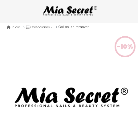
Gel polish remover
Inicio
Colecciones
-10%