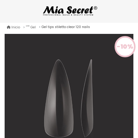
Gel tips stiletto clear 120 nails
Inicio
Gel
-10%