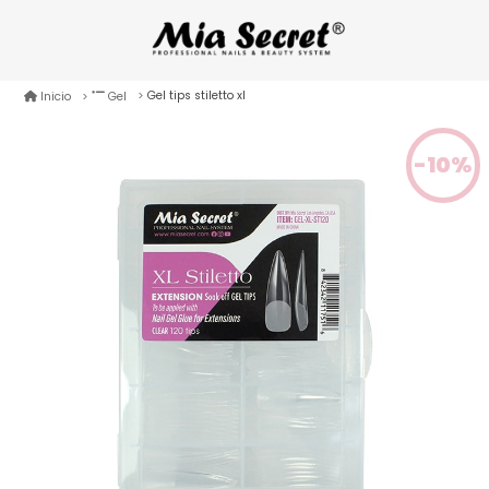
Gel tips stiletto xl
Inicio
Gel
-10%