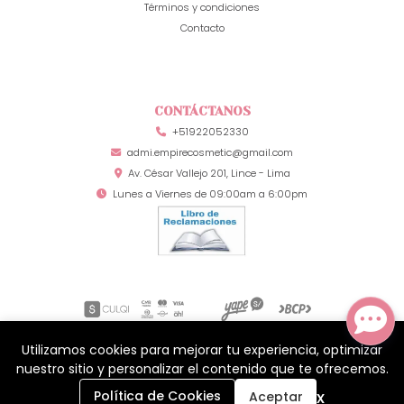
Términos y condiciones
Contacto
CONTÁCTANOS
+51922052330
admi.empirecosmetic@gmail.com
Av. César Vallejo 201, Lince - Lima
Lunes a Viernes de 09:00am a 6:00pm
Utilizamos cookies para mejorar tu experiencia, optimizar
Mia Secret Perú © 2026
¿Te gusta mi tienda? Yo vendo con
Bsale
nuestro sitio y personalizar el contenido que te ofrecemos.
0
x
Política de Cookies
Aceptar