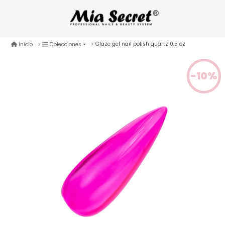
Glaze gel nail polish quartz 0.5 oz
Inicio
Colecciones
-10%