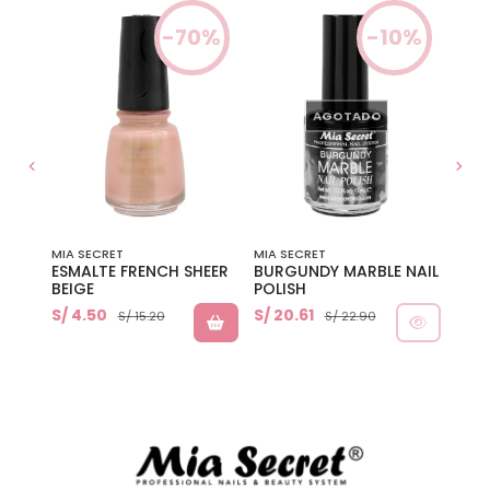
0%
-70%
-10%
AGOTADO
MIA SECRET
MIA SECRET
MIA 
HITE
ESMALTE FRENCH SHEER
BURGUNDY MARBLE NAIL
ESM
BEIGE
POLISH
S/ 4.50
S/ 20.61
S/ 4
S/ 15.20
S/ 22.90