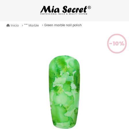
Green marble nail polish
Inicio
Marble
-10%