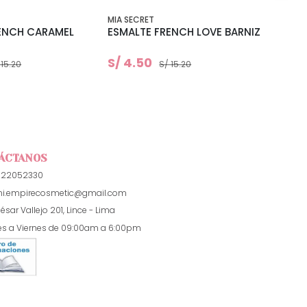
MIA SECRET
MIA SE
ENCH CARAMEL
ESMALTE FRENCH LOVE BARNIZ
ESMA
BARN
S/ 4.50
S/ 4
 15.20
S/ 15.20
ÁCTANOS
922052330
i.empirecosmetic@gmail.com
ésar Vallejo 201, Lince - Lima
es a Viernes de 09:00am a 6:00pm