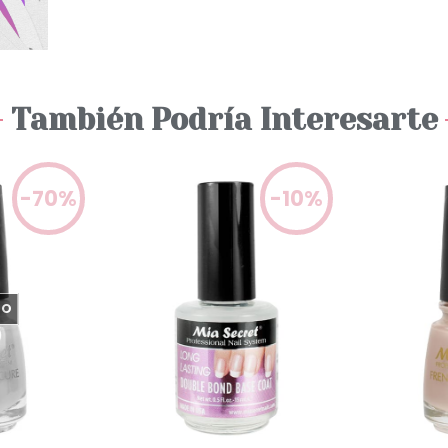
También Podría Interesarte
-70%
-10%
DO