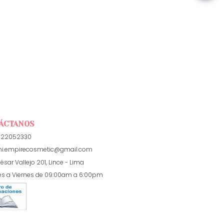
ÁCTANOS
922052330
i.empirecosmetic@gmail.com
ésar Vallejo 201, Lince - Lima
es a Viernes de 09:00am a 6:00pm