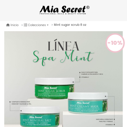
Mint sugar scrub 8 oz
Inicio
Colecciones
-10%