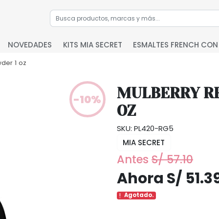
NOVEDADES
KITS MIA SECRET
ESMALTES FRENCH CON
wder 1 oz
MULBERRY RE
-10%
OZ
SKU: PL420-RG5
MIA SECRET
Antes
S/ 57.10
Ahora S/ 51.3
Agotado.