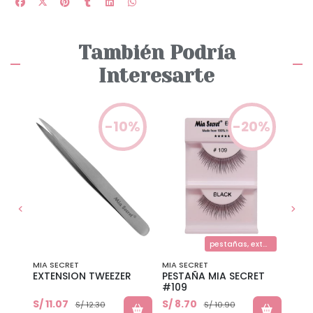
También Podría
Interesarte
0%
-10%
-20%
pestañas, extensiones de pestañas
pestañas, extensiones de pestañas
MIA SECRET
MIA SECRET
MIA 
EXTENSION TWEEZER
PESTAÑA MIA SECRET
PES
#109
S/ 11.07
S/ 8.70
S/ 9
S/ 12.30
S/ 10.90