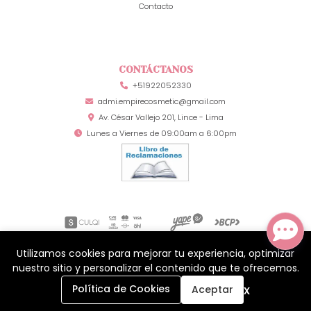
Contacto
CONTÁCTANOS
+51922052330
admi.empirecosmetic@gmail.com
Av. César Vallejo 201, Lince - Lima
Lunes a Viernes de 09:00am a 6:00pm
Utilizamos cookies para mejorar tu experiencia, optimizar
Mia Secret Perú © 2026
¿Te gusta mi tienda? Yo vendo con
Bsale
nuestro sitio y personalizar el contenido que te ofrecemos.
0
x
Política de Cookies
Aceptar
Inicio
Carrito
Buscar
Menú