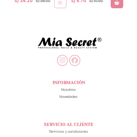
S/ 34.20
S/ 8.70
S/ 3
S/ 38.00
S/ 10.90
INFORMACIÓN
Nosotros
Novedades
SERVICIO AL CLIENTE
Términos y condiciones