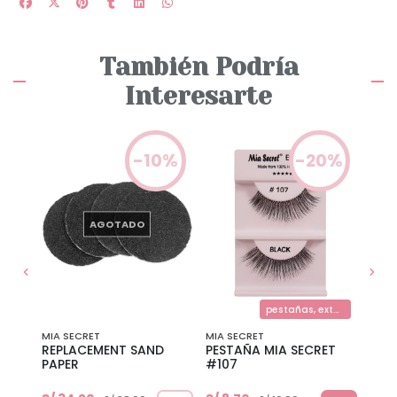
También Podría
Interesarte
0%
-10%
-20%
AGOTADO
pestañas, extensiones de pestañas
MIA SECRET
MIA SECRET
MIA 
E
REPLACEMENT SAND
PESTAÑA MIA SECRET
CITR
PAPER
#107
OZ