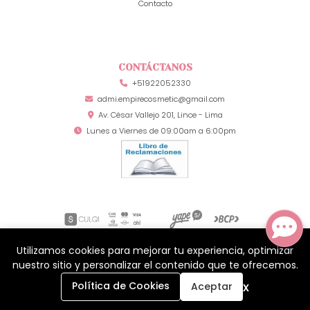
Contacto
CONTÁCTANOS
+51922052330
admi.empirecosmetic@gmail.com
Av. César Vallejo 201, Lince - Lima
Lunes a Viernes de 09:00am a 6:00pm
Utilizamos cookies para mejorar tu experiencia, optimizar
Mia Secret Perú © 2026
¿Te gusta mi tienda? Yo vendo con
Bsale
nuestro sitio y personalizar el contenido que te ofrecemos.
0
x
Política de Cookies
Aceptar
Inicio
Carrito
Buscar
Menú