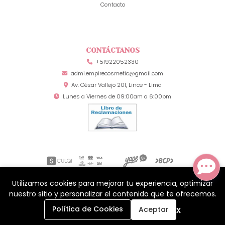
Contacto
CONTÁCTANOS
+51922052330
admi.empirecosmetic@gmail.com
Av. César Vallejo 201, Lince - Lima
Lunes a Viernes de 09:00am a 6:00pm
Utilizamos cookies para mejorar tu experiencia, optimizar
Mia Secret Perú © 2026
¿Te gusta mi tienda? Yo vendo con
Bsale
nuestro sitio y personalizar el contenido que te ofrecemos.
0
x
Política de Cookies
Aceptar
Inicio
Carrito
Buscar
Menú