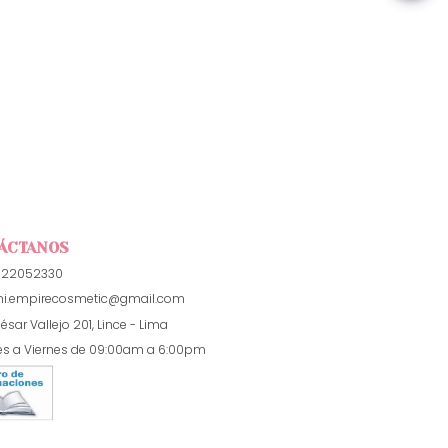
ÁCTANOS
922052330
i.empirecosmetic@gmail.com
ésar Vallejo 201, Lince - Lima
es a Viernes de 09:00am a 6:00pm