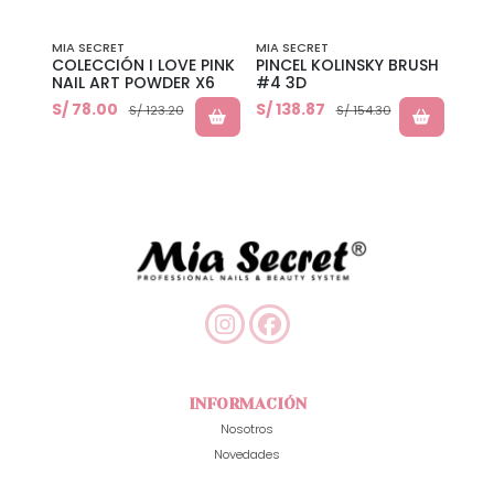
MIA SECRET
MIA SECRET
MIA 
E
COLECCIÓN I LOVE PINK
PINCEL KOLINSKY BRUSH
PINC
NAIL ART POWDER X6
#4 3D
S/ 78.00
S/ 138.87
S/ 7
S/ 123.20
S/ 154.30
INFORMACIÓN
Nosotros
Novedades