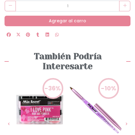
Agregar al carro
También Podría
Interesarte
0%
-36%
-10%