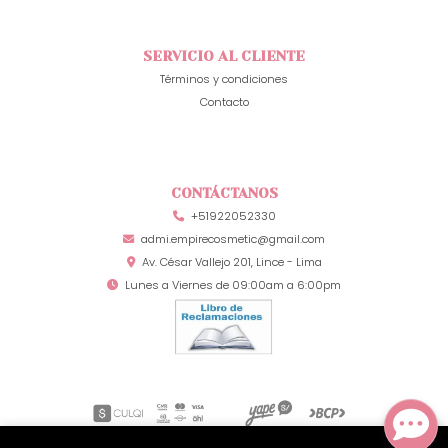
SERVICIO AL CLIENTE
Términos y condiciones
Contacto
CONTÁCTANOS
+51922052330
admi.empirecosmetic@gmail.com
Av. César Vallejo 201, Lince - Lima
Lunes a Viernes de 09:00am a 6:00pm