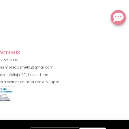
ÁCTANOS
922052330
i.empirecosmetic@gmail.com
ésar Vallejo 201, Lince - Lima
es a Viernes de 09:00am a 6:00pm