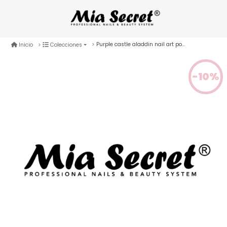
Purple castle aladdin nail art powder 1 oz
Inicio
Colecciones
-10%