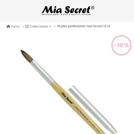
Studio profesional nail brush 12 or
Inicio
Colecciones
-10%