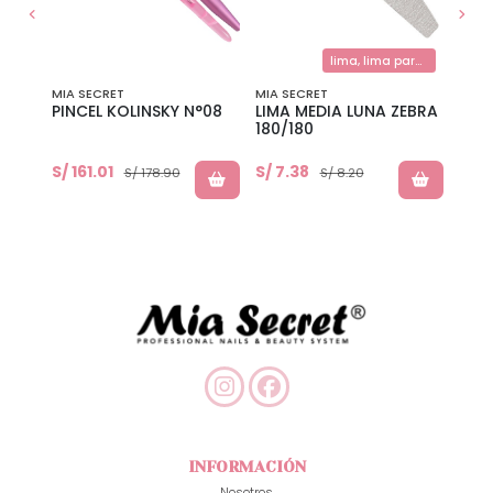
lima, lima para uñas, limas acrilicos
MIA SECRET
MIA SECRET
MIA 
NAIL
PINCEL KOLINSKY N°08
LIMA MEDIA LUNA ZEBRA
COL
180/180
ART
S/ 1
S/ 161.01
S/ 7.38
S/ 178.90
S/ 8.20
S/ 24
INFORMACIÓN
Nosotros