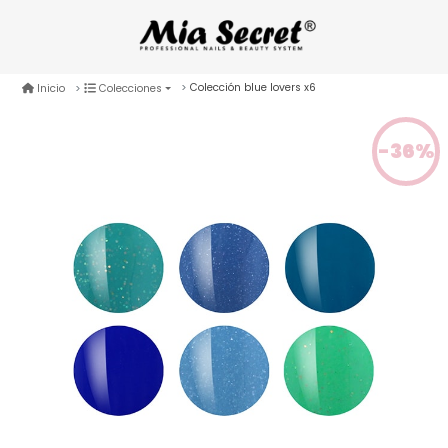
Colección blue lovers x6
Inicio
Colecciones
-36%