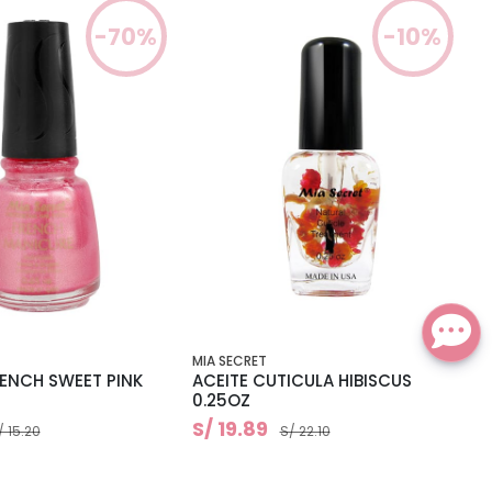
-70%
-10%
MIA SECRET
RENCH SWEET PINK
ACEITE CUTICULA HIBISCUS
0.25OZ
S/ 19.89
/ 15.20
S/ 22.10