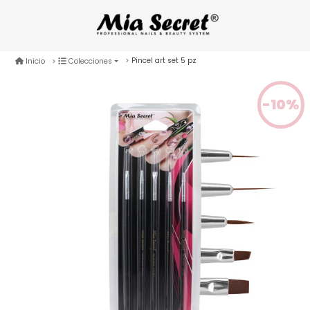
Pincel art set 5 pz
Inicio
Colecciones
-10%