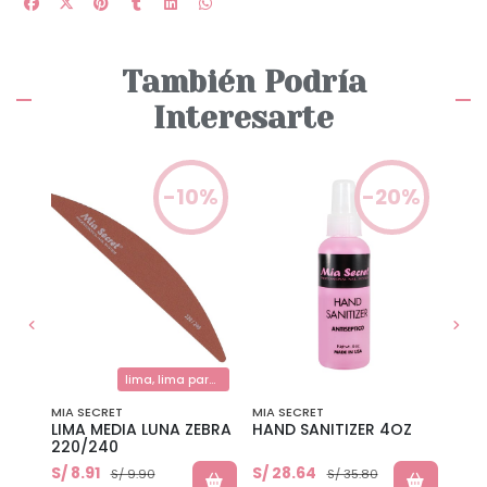
También Podría
Interesarte
0%
-10%
-20%
lima, lima para uñas, limas uña natural
MIA SECRET
MIA SECRET
MIA 
LIMA MEDIA LUNA ZEBRA
HAND SANITIZER 4OZ
XTR
220/240
OZ
S/ 8.91
S/ 28.64
S/ 2
S/ 9.90
S/ 35.80